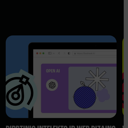
REZERVUOK VIETĄ