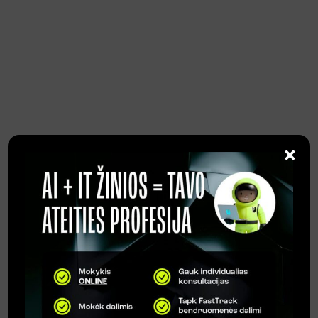
programinius paketus bei kitą
reikalingą informaciją mokslų
pradžiai.
#4 Mokykis kartu su
×
mentoriais
Kursų metu taikysime
probleminio mokymo
metodus. Spręsi realias darbo
situacijas su dėstytojų
pagalba.