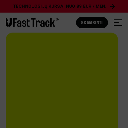
TECHNOLOGIJŲ KURSAI NUO 89 EUR./ MĖN.
SKAMBINTI