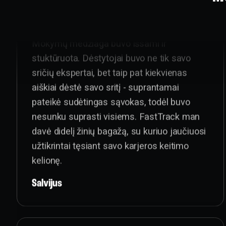
Esu labai dėkingas FastTrack už suteiktas
išsamias žinias, padrąsinimą ir palydą į
programavimo pasaulį. Esu labai
patenkintas programavimo kursais.
Mokymų medžiaga buvo išsami ir
stuktūruota. Dėstytojai buvo ne tik savo
sričių ekspertai, bet taip pat kiekvienas
aiškiai dėstė savo sritį - suprantamai
pateikė sudėtingas sąvokas, todėl buvo
nesunku suprasti visiems. FastTrack man
davė didelį žinių bagažą, su kuriuo jaučiuosi
užtikrintai tęsiant savo karjeros keitimo
kelionę.
Salvijus