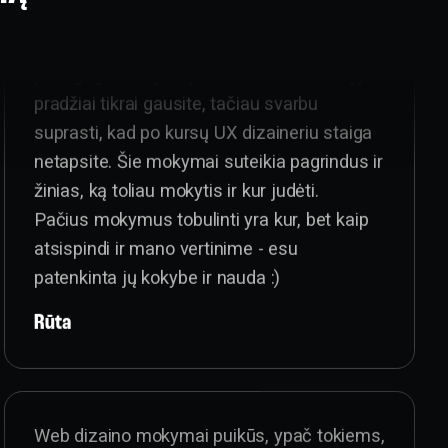
Baigiau 3 mėn. dieninius WEB dizaino
kursus. Medžiagos ir informacijos daug,
mentorė Edita Andrijauskaitė - puiki
pedagogė. Žinių karjeros UX dizaino srityje
pradžiai tikrai gausite, tačiau svarbu
suprasti, kad po kursų UX dizaineriu staiga
netapsite. Šie mokymai suteikia pagrindus ir
žinias, ką toliau mokytis ir kur judėti.
Pačius mokymus tobulinti yra kur, bet kaip
atsispindi ir mano vertinime - esu
patenkinta jų kokybe ir nauda :)
Rūta