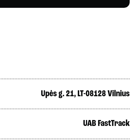
Upės g. 21, LT-08128 Vilnius
UAB FastTrack