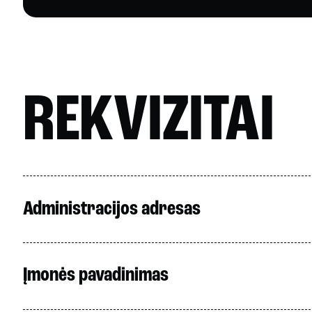
REKVIZITAI
Administracijos adresas
Įmonės pavadinimas