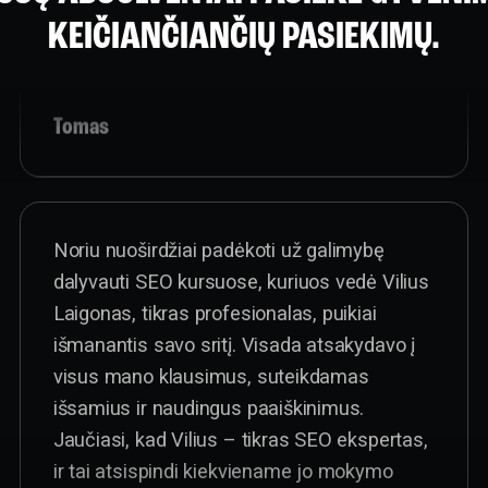
praturtinantys. Keičiant karjerą jaučiuosi
KEIČIANČIANČIŲ PASIEKIMŲ.
užtikrintas ir turintis pakankamai žinių.
Tomas
Noriu nuoširdžiai padėkoti už galimybę
dalyvauti SEO kursuose, kuriuos vedė Vilius
Laigonas, tikras profesionalas, puikiai
išmanantis savo sritį. Visada atsakydavo į
visus mano klausimus, suteikdamas
išsamius ir naudingus paaiškinimus.
Jaučiasi, kad Vilius – tikras SEO ekspertas,
ir tai atsispindi kiekviename jo mokymo
žingsnyje. Esu labai patenkintas gautomis