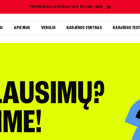
TECHNOLOGIJŲ KURSAI NUO 89 EUR./ MĖN.
AI
APIE MUS
VERSLUI
KARJEROS CENTRAS
KARJEROS TES
LAUSIMŲ?
IME!