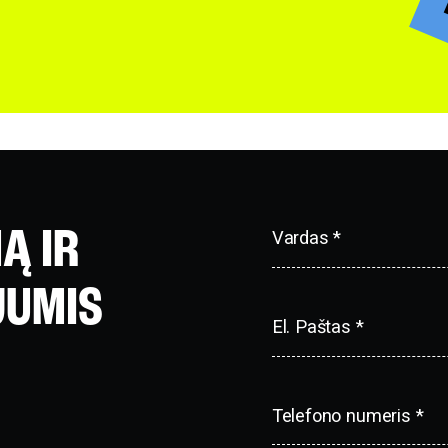
Ą IR
Vardas *
JUMIS
El. Paštas *
Telefono numeris *