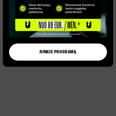
mentoriais
Kursų metu taikysime
probleminio mokymo
metodus. Spręsi realias darbo
situacijas su dėstytojų
pagalba.
RINKIS PROGRAMĄ
#5 Atsiimk diplomą ir
sek karjeros plano
Esi karjeros laipteliu aukščiau!
Atsiimk diplomą ir sek