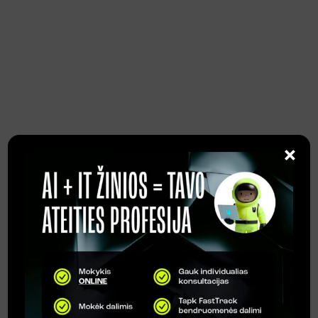
Pasirašyk sutartį ir aptark
sąlygas su konsultantu.
#3 Gauk visą
informaciją
×
Prieš kursus gausi
programinius paketus bei kitą
reikalingą informaciją mokslų
pradžiai.
#4 Mokykis kartu su