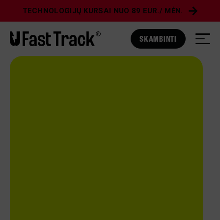
TECHNOLOGIJŲ KURSAI NUO 89 EUR./ MĖN.
SKAMBINTI