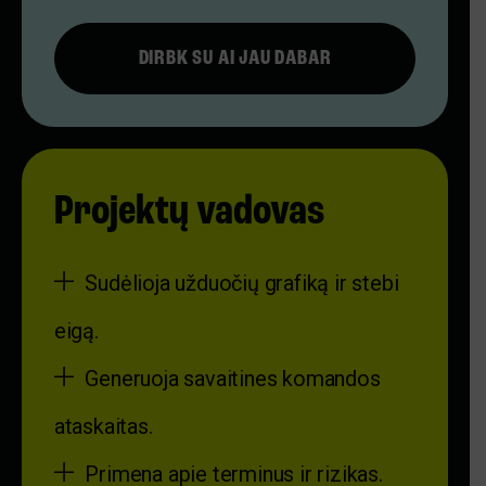
DIRBK SU AI JAU DABAR
Projektų vadovas
Sudėlioja užduočių grafiką ir stebi
eigą.
Generuoja savaitines komandos
ataskaitas.
Primena apie terminus ir rizikas.