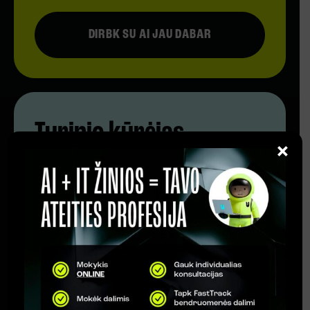
DIRBK SU AI JAU DABAR
Turinio kūrėjas
×
Sugeneruoja straipsnių struktūras
ar video scenarijus.
Paruošia antraštes ir tekstų
variantus.
Redaguoja ir optimizuoja turinį SEO.