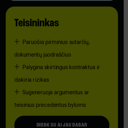
Teisininkas
Paruošia pirminius sutarčių,
dokumentų juodraščius
Palygina skirtingus kontraktus ir
išskiria rizikas
Sugeneruoja argumentus ar
teisinius precedentus byloms
DIRBK SU AI JAU DABAR