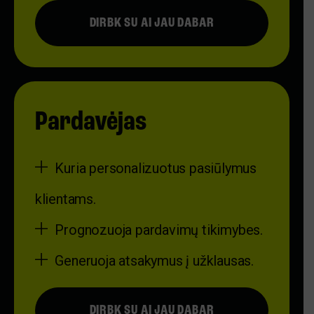
DIRBK SU AI JAU DABAR
Pardavėjas
Kuria personalizuotus pasiūlymus
klientams.
Prognozuoja pardavimų tikimybes.
Generuoja atsakymus į užklausas.
DIRBK SU AI JAU DABAR