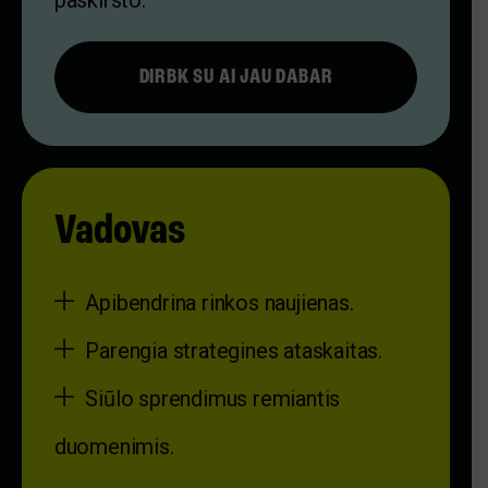
paskirsto.
DIRBK SU AI JAU DABAR
Vadovas
Apibendrina rinkos naujienas.
Parengia strategines ataskaitas.
Siūlo sprendimus remiantis
duomenimis.