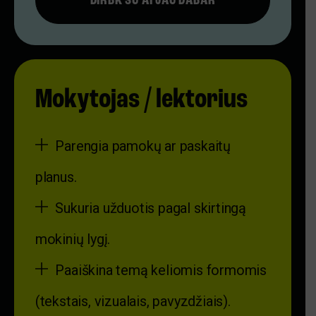
DIRBK SU AI JAU DABAR
Mokytojas / lektorius
Parengia pamokų ar paskaitų
planus.
Sukuria užduotis pagal skirtingą
mokinių lygį.
Paaiškina temą keliomis formomis
(tekstais, vizualais, pavyzdžiais).