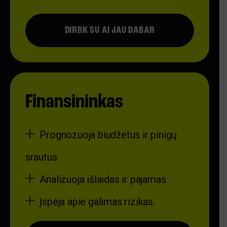
DIRBK SU AI JAU DABAR
Finansininkas
Prognozuoja biudžetus ir pinigų
srautus.
Analizuoja išlaidas ir pajamas.
Įspėja apie galimas rizikas.