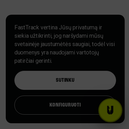
pradžiai.
FastTrack vertina Jūsų privatumą ir
siekia užtikrinti, jog naršydami mūsų
#4 Mokykis kartu su
svetainėje jaustumėtės saugiai, todėl visi
mentoriais
duomenys yra naudojami vartotojų
patirčiai gerinti.
Kursų metu taikysime
probleminio mokymo
metodus. Spręsi realias darbo
SUTINKU
situacijas su dėstytojų
pagalba.
KONFIGURUOTI