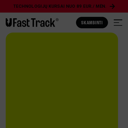
TECHNOLOGIJŲ KURSAI NUO 89 EUR./ MĖN.
SKAMBINTI