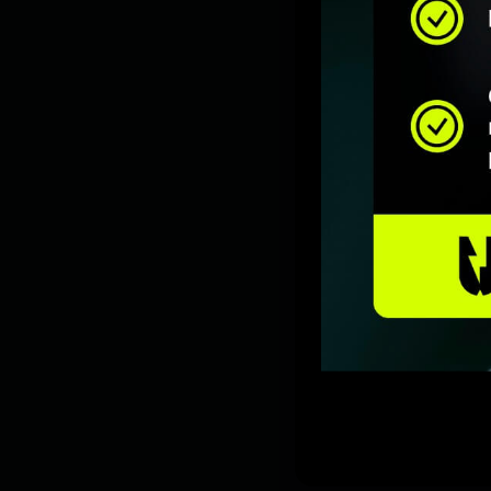
IŠSIMOKĖJIMO GAL
Nepavyksta gauti valstybės fi
galimybėmis, paruošėme skaičiu