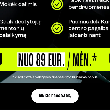
IMYBĖS
nansavimo? Pasinaudok FastTrack išsimokėjimo
oklę, kurioje matysi visas galimybes
RINKIS PROGRAMĄ