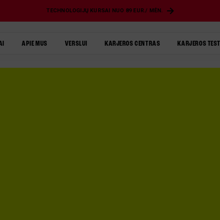
TECHNOLOGIJŲ KURSAI NUO 89 EUR./ MĖN.
AI
APIE MUS
VERSLUI
KARJEROS CENTRAS
KARJEROS TES