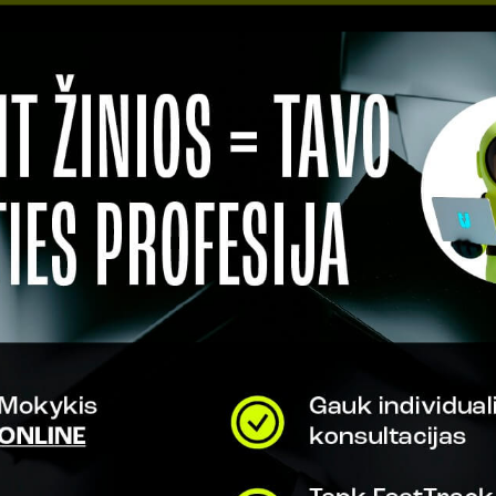
AKADEMINIŲ 
IŠMOKSITE