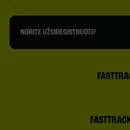
NORITE UŽSIREGISTRUOTI?
FASTTRA
1. PASTATO ĮĖJIMAS
FASTTRAC
1. BIBLIOTEKOS ĮĖJIMAS