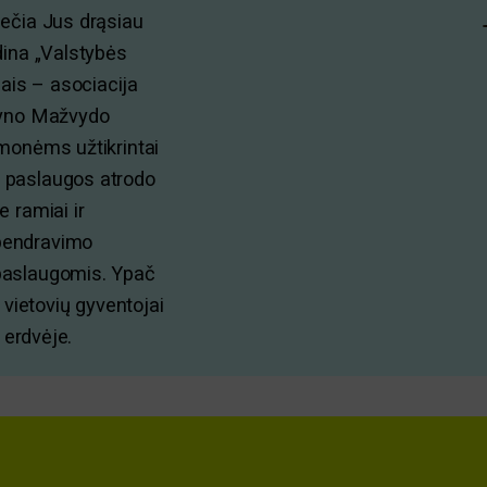
iečia Jus drąsiau
ndina „Valstybės
ais – asociacija
rtyno Mažvydo
žmonėms užtikrintai
. paslaugos atrodo
e ramiai ir
 bendravimo
 paslaugomis. Ypač
vietovių gyventojai
e erdvėje.