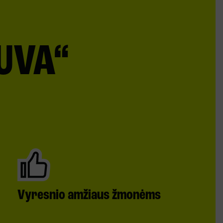
TUVA“
Vyresnio amžiaus žmonėms