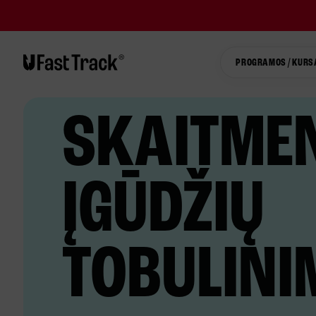
PROGRAMOS / KURS
SKAITMEN
ĮGŪDŽIŲ
TOBULIN