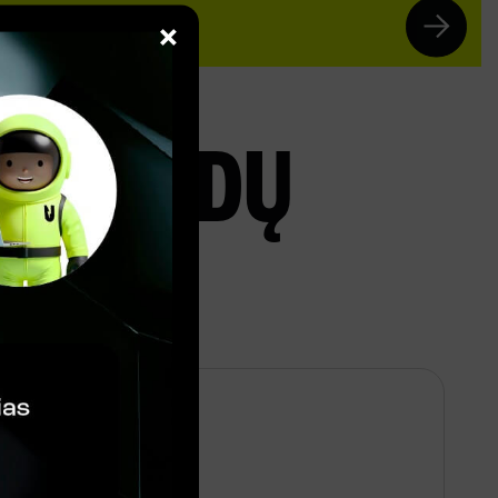
×
VALANDŲ