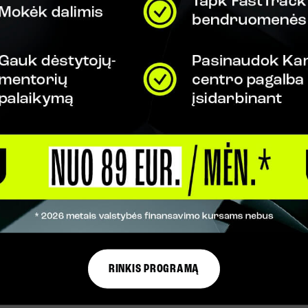
Pildyti internetines formas ir
teikti dokumentus (pvz., VMI)
Atpažinti sukčiavimą ir kurti
saugius slaptažodžius
RINKIS PROGRAMĄ