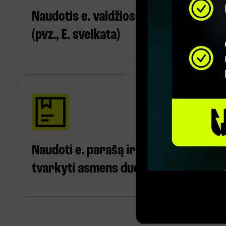
Naudotis e. valdžios paslaugomis
(pvz., E. sveikata)
Naudoti e. parašą ir saugiai
tvarkyti asmens duomenis