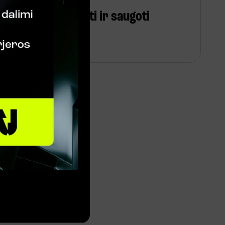
Kurti, redaguoti ir saugoti
dokumentus