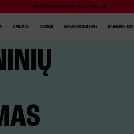
TECHNOLOGIJŲ KURSAI NUO 89 EUR./ MĖN.
AI
APIE MUS
VERSLUI
KARJEROS CENTRAS
KARJEROS TES
INIŲ
IMAS