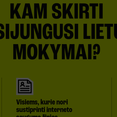
KAM SKIRTI
SIJUNGUSI LIE
MOKYMAI?
Visiems, kurie nori
sustiprinti interneto