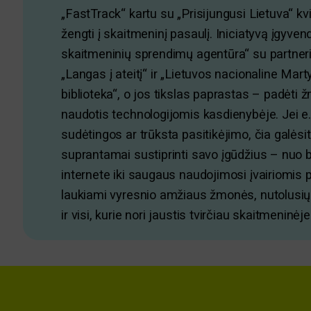
„FastTrack“ kartu su „Prisijungusi Lietuva“ kv
žengti į skaitmeninį pasaulį. Iniciatyvą įgyve
skaitmeninių sprendimų agentūra“ su partneri
„Langas į ateitį“ ir „Lietuvos nacionaline Ma
biblioteka“, o jos tikslas paprastas – padėti 
naudotis technologijomis kasdienybėje. Jei e
sudėtingos ar trūksta pasitikėjimo, čia galėsit
suprantamai sustiprinti savo įgūdžius – nuo
internete iki saugaus naudojimosi įvairiomis
laukiami vyresnio amžiaus žmonės, nutolusių 
ir visi, kurie nori jaustis tvirčiau skaitmeninėj