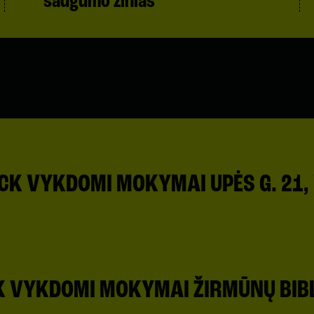
saugumo žinias
CK VYKDOMI MOKYMAI UPĖS G. 21, 
2. LIFTAI HOLE
K VYKDOMI MOKYMAI ŽIRMŪNŲ BIBL
2. VIDINIS HOLAS