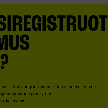
SIREGISTRUOT
MUS
?
s.
omenys… Kuo daugiau žinome – tuo saugesni esame.
tingumo pradmenų mokymus.
ais, kaimynais.