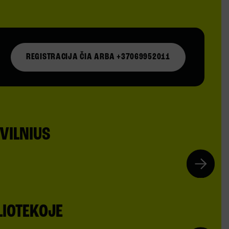
REGISTRACIJA ČIA ARBA +37069952011
VILNIUS
3. PRIE LIFTŲ EKRANE SPAUSKITE 10
IOTEKOJE
3. LAIPTAI / LIFTAS