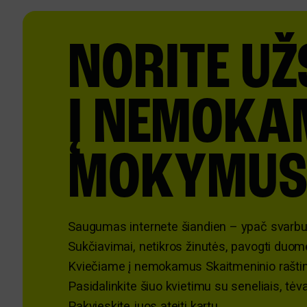
NORITE UŽ
Į NEMOKA
MOKYMUS
Saugumas internete šiandien – ypač svarbu
Sukčiavimai, netikros žinutės, pavogti du
Kviečiame į nemokamus Skaitmeninio raš
Pasidalinkite šiuo kvietimu su seneliais, tėv
Pakvieskite juos ateiti kartu.